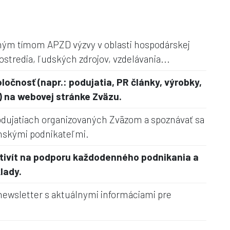
ným tímom APZD výzvy v oblasti hospodárskej
rostredia, ľudských zdrojov, vzdelávania...
ločnosť (napr.: podujatia, PR články, výrobky,
) na webovej stránke Zväzu.
odujatiach organizovaných Zväzom a spoznávať sa
nskými podnikateľmi.
tivít na podporu každodenného podnikania a
lady.
newsletter s aktuálnymi informáciami pre