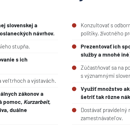
ej slovenskej a
Konzultovať s odbor
 poslaneckých návrhov.
politiky, životného p
šieho stupňa.
Prezentovať ich spo
služby a mnohé iné
ovanie s ich
Zúčastňovať sa na p
s významnými slove
a veľtrhoch a výstavách.
Využiť množstvo ak
uálnych zákonov a
šetriť tak rôzne nák
rvá pomoc,
Kurzarbeit
,
íva, duálne
Dostávať pravidelný 
zamestnávateľov.