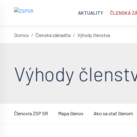
AKTUALITY
ČLENSKÁ Z
Domov
Členská základňa
Výhody členstva
Výhody členst
Členovia ZSP SR
Mapa členov
Ako sa stať členom