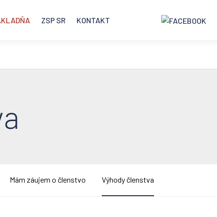
ÁKLADŇA
ZSP SR
KONTAKT
va
Mám záujem o členstvo
Výhody členstva