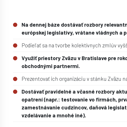
Na dennej báze dostávať rozbory relevantn
európskej legislatívy, vrátane vládnych a
Podieľať sa na tvorbe kolektívnych zmlúv vyš
Využiť priestory Zväzu v Bratislave pre rok
obchodnými partnermi.
Prezentovať ich organizáciu v stánku Zväzu n
Dostávať pravidelné a včasné rozbory akt
opatrení (napr.: testovanie vo firmách, p
zamestnávanie cudzincov, daňová legislat
vzdelávanie a mnohé iné).