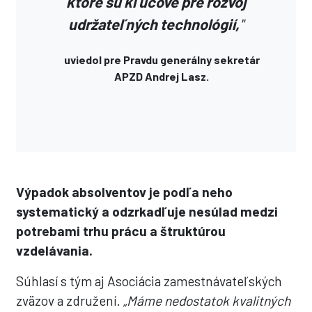
ktoré sú kľúčové pre rozvoj
udržateľných technológií,
"
uviedol pre Pravdu generálny sekretár
APZD Andrej Lasz.
Výpadok absolventov je podľa neho
systematický a odzrkadľuje nesúlad medzi
potrebami trhu prácu a štruktúrou
vzdelávania.
Súhlasí s tým aj Asociácia zamestnávateľských
zväzov a združení.
„Máme nedostatok kvalitných