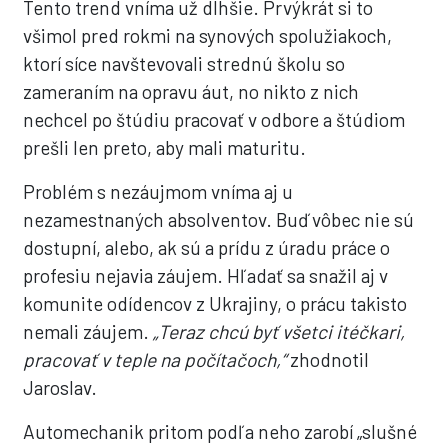
Tento trend vníma už dlhšie. Prvýkrát si to
všimol pred rokmi na synových spolužiakoch,
ktorí síce navštevovali strednú školu so
zameraním na opravu áut, no nikto z nich
nechcel po štúdiu pracovať v odbore a štúdiom
prešli len preto, aby mali maturitu.
Problém s nezáujmom vníma aj u
nezamestnaných absolventov. Buď vôbec nie sú
dostupní, alebo, ak sú a prídu z úradu práce o
profesiu nejavia záujem. Hľadať sa snažil aj v
komunite odídencov z Ukrajiny, o prácu takisto
nemali záujem.
„Teraz chcú byť všetci itéčkari,
pracovať v teple na počítačoch,“
zhodnotil
Jaroslav.
Automechanik pritom podľa neho zarobí „slušné