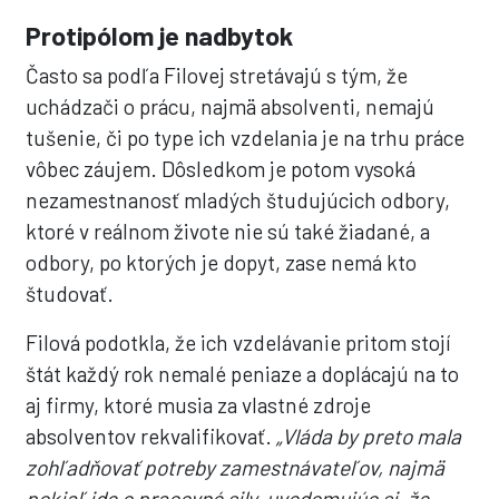
Protipólom je nadbytok
Často sa podľa Filovej stretávajú s tým, že
uchádzači o prácu, najmä absolventi, nemajú
tušenie, či po type ich vzdelania je na trhu práce
vôbec záujem. Dôsledkom je potom vysoká
nezamestnanosť mladých študujúcich odbory,
ktoré v reálnom živote nie sú také žiadané, a
odbory, po ktorých je dopyt, zase nemá kto
študovať.
Filová podotkla, že ich vzdelávanie pritom stojí
štát každý rok nemalé peniaze a doplácajú na to
aj firmy, ktoré musia za vlastné zdroje
absolventov rekvalifikovať.
„Vláda by preto mala
zohľadňovať potreby zamestnávateľov, najmä
pokiaľ ide o pracovné sily, uvedomujúc si, že