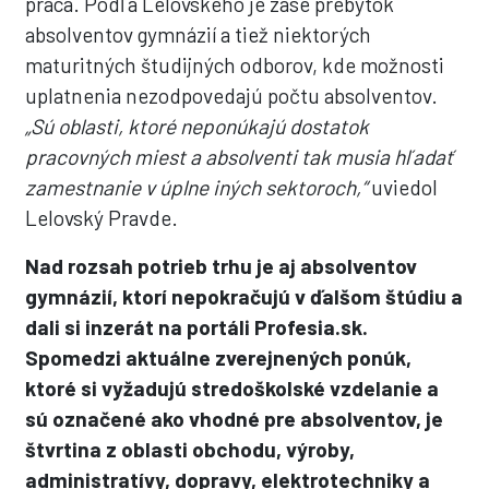
práca. Podľa Lelovského je zase prebytok
absolventov gymnázií a tiež niektorých
maturitných študijných odborov, kde možnosti
uplatnenia nezodpovedajú počtu absolventov.
„Sú oblasti, ktoré neponúkajú dostatok
pracovných miest a absolventi tak musia hľadať
zamestnanie v úplne iných sektoroch,“
uviedol
Lelovský Pravde.
Nad rozsah potrieb trhu je aj absolventov
gymnázií, ktorí nepokračujú v ďalšom štúdiu a
dali si inzerát na portáli Profesia.sk.
Spomedzi aktuálne zverejnených ponúk,
ktoré si vyžadujú stredoškolské vzdelanie a
sú označené ako vhodné pre absolventov, je
štvrtina z oblasti obchodu, výroby,
administratívy, dopravy, elektrotechniky a