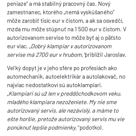
peniaze“ a má stabilný pracovný čas. Nový
zamestnanec, ktorého „nemá vyskúšaného“
môže zarobiť tisíc eur v čistom, a ak sa osvedčí,
mzda mu môže stúpnuť na 1 500 eur v čistom. V
autorizovanom servise to môže byť aj o päťsto
eur viac.
„Dobrý klampiar v autorizovanom
servise má 2700 eur v hrubom,“
priblížil Jaroslav.
Veľký dopyt je v jeho sfére po profesiách ako
automechanik, autoelektrikár a autolakovač, no
najviac nedostatkoví sú autoklampiari.
„Klampiari sú už len v preddôchodkovom veku,
mladého klampiara nezoženiete. My nie sme
autorizovaný servis, ale nezávislý, a máme to
ešte horšie, pretože autorizovaný servis mu vie
ponúknuť lepšie podmienky,“
podotkol.