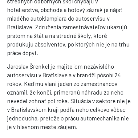
stredných odborných škôl chýbajú v
hotelierstve, obchode a hotový zázrak je nájsť
mladého autoklampiara do autoservisu v
Bratislave. Združenia zamestnávateľov ukazujú
prstom na štát a na stredné školy, ktoré
produkujú absolventov, po ktorých nie je na trhu
práce dopyt.
Jaroslav Šrenkel je majiteľom nezávislého
autoservisu v Bratislave a v brandži pôsobí 24
rokov. Keď mu vlani jeden zo zamestnancov
oznámil, že končí, primeranú náhradu za neho
nevedel zohnať pol roka. Situácia v sektore nie je
v Bratislavskom kraji podľa neho celkovo vôbec
jednoduchá, pretože o prácu automechanika nie
je v hlavnom meste záujem.